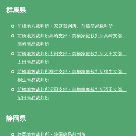
群馬県
前橋地方裁判所・家庭裁判所、前橋簡易裁判所
前橋地方裁判所高崎支部・前橋家庭裁判所高崎支部、
高崎簡易裁判所
前橋地方裁判所太田支部・前橋家庭裁判所太田支部、
太田簡易裁判所
前橋地方裁判所桐生支部・前橋家庭裁判所桐生支部、
桐生簡易裁判所
前橋地方裁判所沼田支部・前橋家庭裁判所沼田支部、
沼田簡易裁判所
静岡県
静岡地方裁判所・静岡簡易裁判所