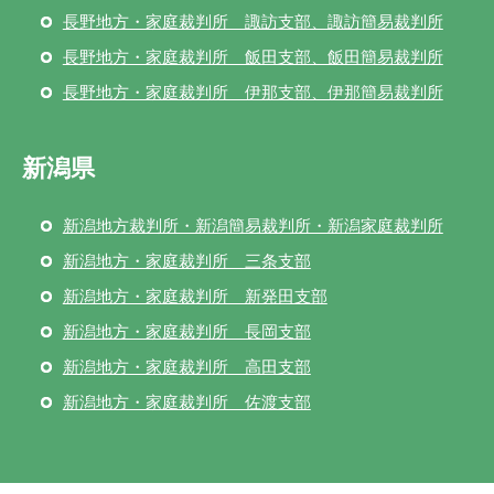
長野地方・家庭裁判所 諏訪支部、諏訪簡易裁判所
長野地方・家庭裁判所 飯田支部、飯田簡易裁判所
長野地方・家庭裁判所 伊那支部、伊那簡易裁判所
新潟県
新潟地方裁判所・新潟簡易裁判所・新潟家庭裁判所
新潟地方・家庭裁判所 三条支部
新潟地方・家庭裁判所 新発田支部
新潟地方・家庭裁判所 長岡支部
新潟地方・家庭裁判所 高田支部
新潟地方・家庭裁判所 佐渡支部