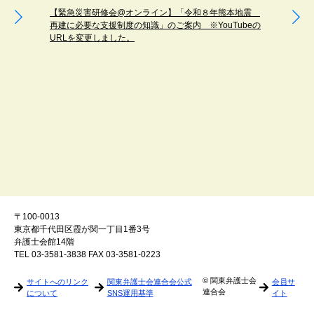
【緊急災害研修会@オンライン】「令和８年熊本地震
【シンポ
再建に必要な支援制度の知識」のご案内 ※YouTubeの
権として
URLを変更しました。
〒100-0013
東京都千代田区霞が関一丁目1番3号
弁護士会館14階
TEL 03-3581-3838 FAX 03-3581-0223
© 関東弁護士会
サイトへのリンク
関東弁護士会連合会公式
会員サ
連合会
について
SNS運用基準
イト