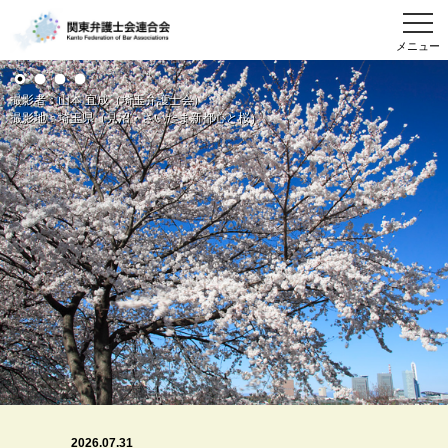
メニュー
撮影者：山本 宜成（埼玉弁護士会）
撮影地：埼玉県（見沼・さいたま新都心と桜）
2026.07.31
2026.07