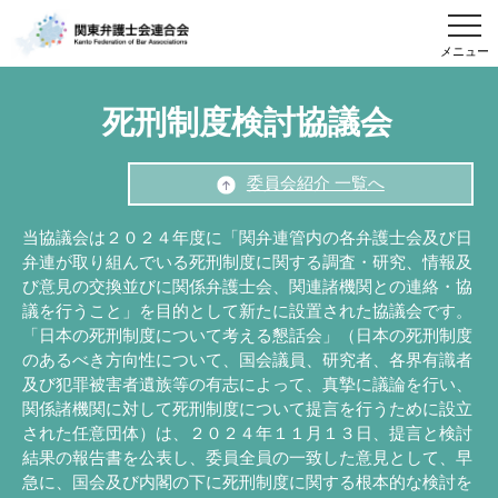
メニュー
死刑制度検討協議会
委員会紹介 一覧へ
当協議会は２０２４年度に「関弁連管内の各弁護士会及び日
弁連が取り組んでいる死刑制度に関する調査・研究、情報及
び意見の交換並びに関係弁護士会、関連諸機関との連絡・協
議を行うこと」を目的として新たに設置された協議会です。
「日本の死刑制度について考える懇話会」（日本の死刑制度
のあるべき方向性について、国会議員、研究者、各界有識者
及び犯罪被害者遺族等の有志によって、真摯に議論を行い、
関係諸機関に対して死刑制度について提言を行うために設立
された任意団体）は、２０２４年１１月１３日、提言と検討
結果の報告書を公表し、委員全員の一致した意見として、早
急に、国会及び内閣の下に死刑制度に関する根本的な検討を