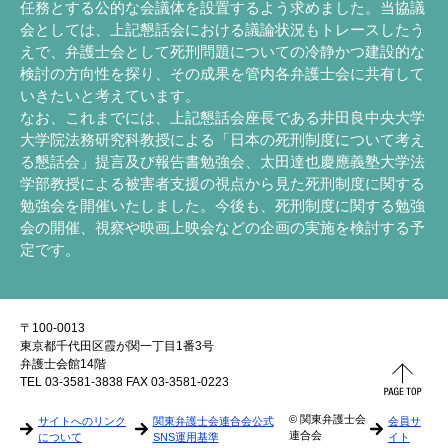
任務とする公的な会議体を設置するよう求めました。当協議
会としては、上記懇話会における議論状況もトレースしたう
えで、弁護士会として死刑問題についての冷静かつ建設的な
検討の方向性を探り、その成果を管内各弁護士会に共有して
いきたいと考えています。
なお、これまでには、上記懇話会座長である井田良中央大学
大学院法務研究科教授による「日本の死刑制度について考え
る懇話会」提言及び報告書勉強会、太田達也慶應義塾大学法
学部教授による被害者支援の視点から見た死刑制度に関する
勉強会を開催いたしました。今後も、死刑制度に関する勉強
会の開催、視察や映画上映会などの企画の実施を検討する予
定です。
〒100-0013
東京都千代田区霞が関一丁目1番3号
弁護士会館14階
TEL 03-3581-3838 FAX 03-3581-0223
© 関東弁護士会
サイトへのリンク
関東弁護士会連合会公式
会員サ
連合会
について
SNS運用基準
イト