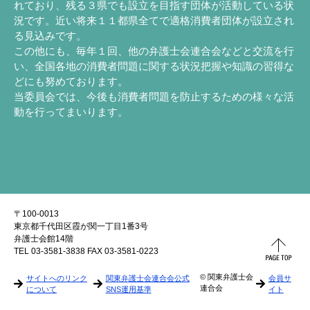
れており、残る３県でも設立を目指す団体が活動している状
況です。近い将来１１都県全てで適格消費者団体が設立され
る見込みです。
この他にも、毎年１回、他の弁護士会連合会などと交流を行
い、全国各地の消費者問題に関する状況把握や知識の習得な
どにも努めております。
当委員会では、今後も消費者問題を防止するための様々な活
動を行ってまいります。
〒100-0013
東京都千代田区霞が関一丁目1番3号
弁護士会館14階
TEL 03-3581-3838 FAX 03-3581-0223
© 関東弁護士会
サイトへのリンク
関東弁護士会連合会公式
会員サ
連合会
について
SNS運用基準
イト