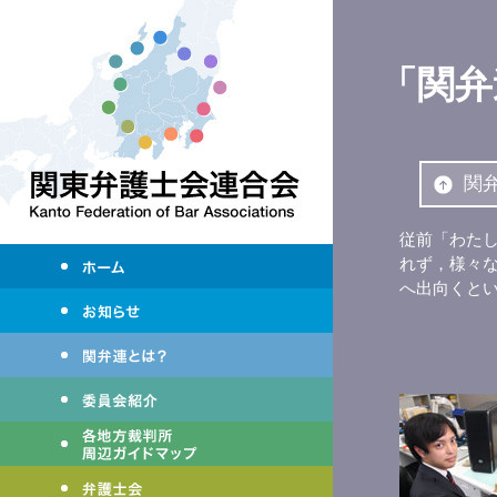
「関弁
関
従前「わた
れず，様々
へ出向くと