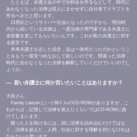
たとえば，弁護士会の中で分科会を作るなどして，時代に
あわなくなった法律は役人にまかせずに自分達でドラフトを
作るべきだと思います。
21世紀というサイバー社会になったのですから，明治時
代から続いている法律は，一度法律の専門家である弁護士に
全部書き直してもらいたいんです。これが私の弁護士に対す
る提言です。
本来弁護士を志した信念，志は一体何だったのかというこ
とをもう一度見つめなおして欲しいのです。間違った法律，
時代に合わなくなった法律を解釈していくだけでいいのでし
ょうか。
―
若い弁護士に何か言いたいことはありますか？
大前さん
Family Lawyerという98ドルのCD-ROMがありますが，こ
れからは，記憶して法律を覚えたくらいではCD-ROMに負
けてしまいます。
困った人を助けるには，頭に法律を詰め込むだけではな
く，法律を超えた，人間，社会に対する理解を持たなければ
ならないと思います。