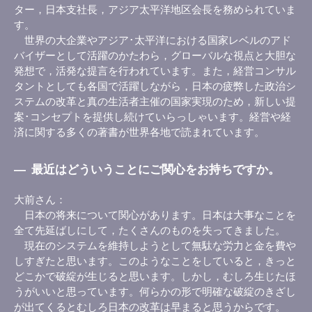
ター，日本支社長，アジア太平洋地区会長を務められていま
す。
世界の大企業やアジア･太平洋における国家レベルのアド
バイザーとして活躍のかたわら，グローバルな視点と大胆な
発想で，活発な提言を行われています。また，経営コンサル
タントとしても各国で活躍しながら，日本の疲弊した政治シ
ステムの改革と真の生活者主催の国家実現のため，新しい提
案･コンセプトを提供し続けていらっしゃいます。経営や経
済に関する多くの著書が世界各地で読まれています。
―
最近はどういうことにご関心をお持ちですか。
大前さん
日本の将来について関心があります。日本は大事なことを
全て先延ばしにして，たくさんのものを失ってきました。
現在のシステムを維持しようとして無駄な労力と金を費や
しすぎたと思います。このようなことをしていると，きっと
どこかで破綻が生じると思います。しかし，むしろ生じたほ
うがいいと思っています。何らかの形で明確な破綻のきざし
が出てくるとむしろ日本の改革は早まると思うからです。