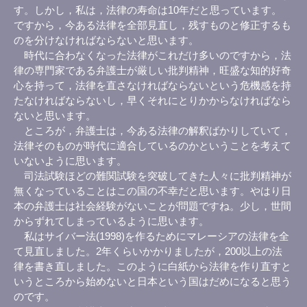
す。しかし，私は，法律の寿命は10年だと思っています。
ですから，今ある法律を全部見直し，残すものと修正するも
のを分けなければならないと思います。
時代に合わなくなった法律がこれだけ多いのですから，法
律の専門家である弁護士が厳しい批判精神，旺盛な知的好奇
心を持って，法律を直さなければならないという危機感を持
たなければならないし，早くそれにとりかからなければなら
ないと思います。
ところが，弁護士は，今ある法律の解釈ばかりしていて，
法律そのものが時代に適合しているのかということを考えて
いないように思います。
司法試験ほどの難関試験を突破してきた人々に批判精神が
無くなっていることはこの国の不幸だと思います。やはり日
本の弁護士は社会経験がないことが問題ですね。少し，世間
からずれてしまっているように思います。
私はサイバー法(1998)を作るためにマレーシアの法律を全
て見直しました。2年くらいかかりましたが，200以上の法
律を書き直しました。このように白紙から法律を作り直すと
いうところから始めないと日本という国はだめになると思う
のです。